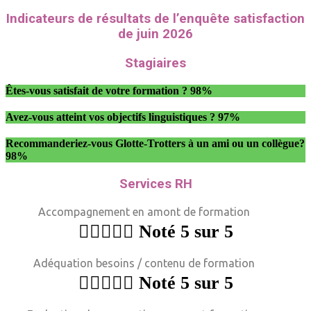
Indicateurs de résultats de l’enquête satisfaction
de juin 2026
Stagiaires
Êtes-vous satisfait de votre formation ?
98%
Avez-vous atteint vos objectifs linguistiques ?
97%
Recommanderiez-vous Glotte-Trotters à un ami ou un collègue?
98%
Services RH
Accompagnement en amont de formation





Noté 5 sur 5
Adéquation besoins / contenu de formation





Noté 5 sur 5